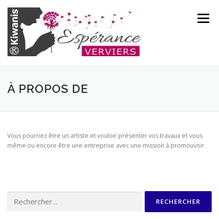
Aller
au
Menu
contenu
ACCUEIL
SOIRÉE GALA – 10 ANS
À PROPOS DE
QUI SOMMES-NOUS ?
Vous pourriez être un artiste et vouloir présenter vos travaux et vous
même ou encore être une entreprise avec une mission à promouvoir.
Rechercher :