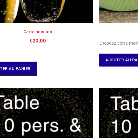
Carte boisson
€
20,00
Encodez votre mon
AJOUTER AU PA
TER AU PANIER