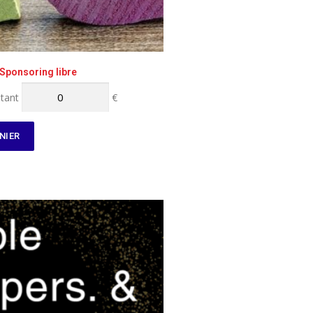
Sponsoring libre
tant
€
NIER