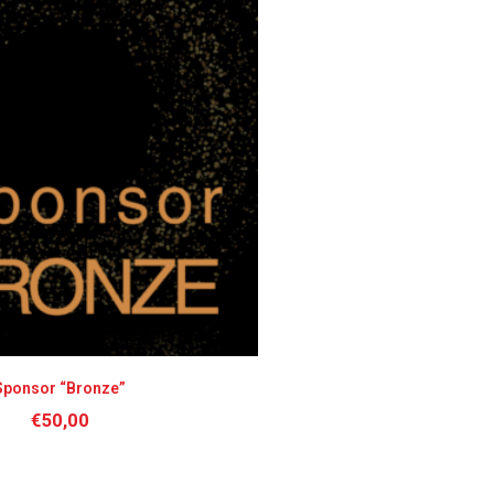
Sponsor “Bronze”
€
50,00