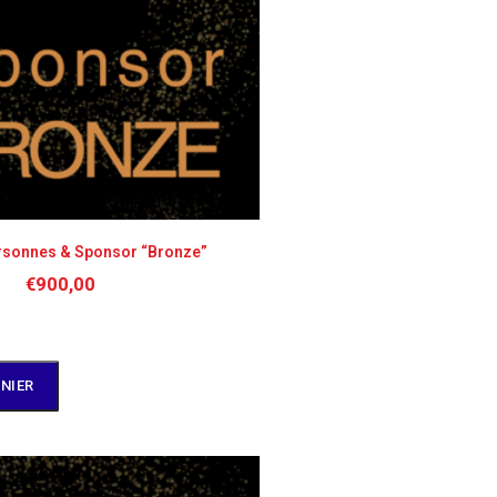
ersonnes & Sponsor “Bronze”
€
900,00
NIER