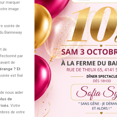
our marquer
otre image :
re soirée de
e du Banneway
t de
fectionné par
avant de
érange ? Et
oirée est fixé
 de nous aider
plus de
risés.
Votre
mbres de votre