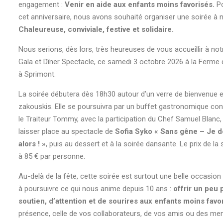
engagement :
Venir en aide aux enfants moins favorisés
.
P
cet anniversaire, nous avons souhaité organiser une soirée à n
Chaleureuse, conviviale, festive et solidaire.
Nous serions, dès lors, très heureuses de vous accueillir à not
Gala et Dîner Spectacle, ce samedi 3 octobre 2026 à la Ferm
à Sprimont.
La soirée débutera
dès 18h30
autour d’un verre de bienvenue e
zakouskis. Elle se poursuivra par un
buffet gastronomique con
le Traiteur Tommy, avec la participation du Chef Samuel Blanc,
laisser place au spectacle de
Sofia Syko « Sans gêne – Je d
alors ! »
,
puis au dessert et à la soirée dansante. Le prix de la s
à
85 € par personne.
Au-delà de la fête, cette soirée est surtout une belle occasion
à poursuivre ce qui nous anime depuis 10 ans :
offrir un peu 
soutien, d’attention et de sourires aux enfants moins favo
présence, celle de vos collaborateurs, de vos amis ou des me