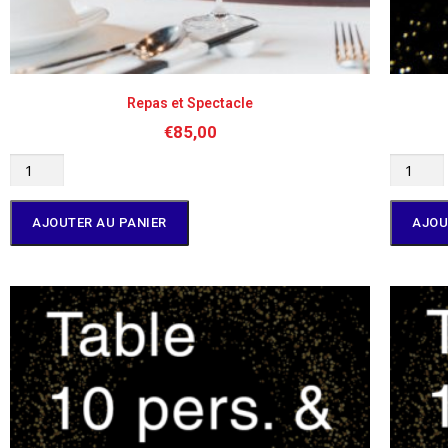
Repas et Spectacle
€
85,00
AJOUTER AU PANIER
AJOU