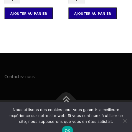
u
u
s
a
a
AJOUTER AU PANIER
AJOUTER AU PANIER
n
n
t
t
i
i
t
t
é
é
d
d
e
e
L
T
’
u
œ
b
u
o
Contactez-nous
f
l
g
a
a
p
r
i
n
n
i
L
Nous utilisons des cookies pour vous garantir la meilleure
Copyright © 2023 Kiwanis Verviers Espérance |
hallot.be
N
A
expérience sur notre site web. Si vous continuez à utiliser ce
O
I
site, nous supposerons que vous en êtes satisfait.
I
T
jQuery(document).ready(function($) { $(document).on('change',
OK