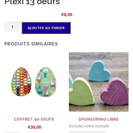
Plexi 13 oeufs
€
8,00
quantité
AJOUTER AU PANIER
de
Plexi
13
PRODUITS SIMILAIRES
oeufs
COFFRET 40 OEUFS
SPONSORING LIBRE
Encodez votre montant
€
30,00