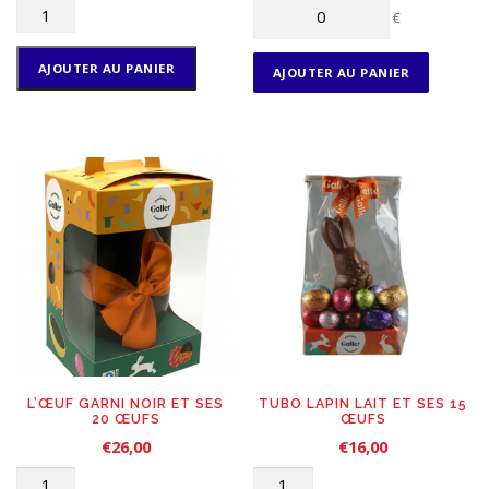
q
€
u
a
AJOUTER AU PANIER
n
AJOUTER AU PANIER
t
i
t
é
d
e
C
o
f
f
r
e
t
4
0
L’ŒUF GARNI NOIR ET SES
TUBO LAPIN LAIT ET SES 15
20 ŒUFS
ŒUFS
o
e
€
26,00
€
16,00
u
q
q
f