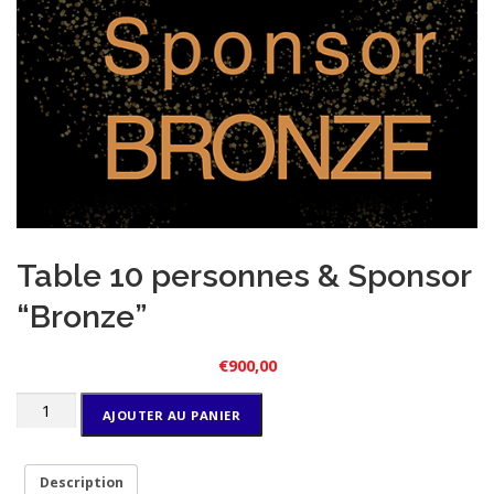
Table 10 personnes & Sponsor
“Bronze”
€
900,00
quantité
AJOUTER AU PANIER
de
Table
10
Description
personnes