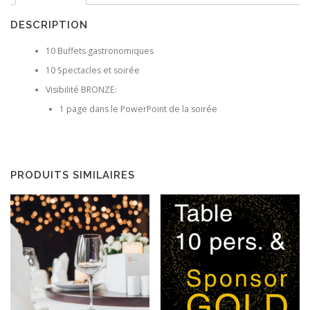
&
DESCRIPTION
Sponsor
"Bronze"
10 Buffets gastronomiques
10 Spectacles et soirée
Visibilité BRONZE:
1 page dans le PowerPoint de la soirée
PRODUITS SIMILAIRES